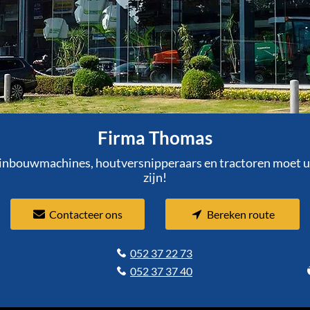
Firma Thomas
inbouwmachines, houtversnipperaars en tractoren moet u
zijn!
Contacteer ons
Bereken route
052 37 22 73
052 37 37 40