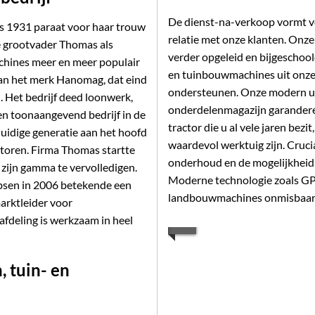
De dienst-na-verkoop vormt vo
s 1931 paraat voor haar trouw
relatie met onze klanten. Onz
tte grootvader Thomas als
verder opgeleid en bijgescho
achines meer en meer populair
en tuinbouwmachines uit onze
an het merk Hanomag, dat eind
ondersteunen. Onze modern ui
 Het bedrijf deed loonwerk,
onderdelenmagazijn garanderen
en toonaangevend bedrijf in de
tractor die u al vele jaren bezi
huidige generatie aan het hoofd
waardevol werktuig zijn. Crucia
toren. Firma Thomas startte
onderhoud en de mogelijkheid
 zijn gamma te vervolledigen.
Moderne technologie zoals GP
sen in 2006 betekende een
landbouwmachines onmisbaar
arktleider voor
fdeling is werkzaam in heel
, tuin- en